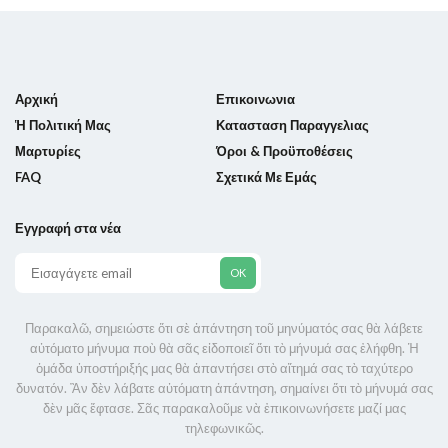
Αρχική
Επικοινωνια
Ἡ Πολιτική Μας
Κατασταση Παραγγελιας
Μαρτυρίες
Όροι & Προϋποθέσεις
FAQ
Σχετικά Με Εμάς
Εγγραφή στα νέα
Παρακαλῶ, σημειώστε ὅτι σὲ ἀπάντηση τοῦ μηνύματός σας θὰ λάβετε
αὐτόματο μήνυμα ποὺ θὰ σᾶς εἰδοποιεῖ ὅτι τὸ μήνυμά σας ἐλήφθη. Ἡ
ὁμάδα ὑποστήριξής μας θὰ ἀπαντήσει στὸ αἴτημά σας τὸ ταχύτερο
δυνατόν. Ἂν δὲν λάβατε αὐτόματη ἀπάντηση, σημαίνει ὅτι τὸ μήνυμά σας
δὲν μᾶς ἔφτασε. Σᾶς παρακαλοῦμε νὰ ἐπικοινωνήσετε μαζί μας
τηλεφωνικῶς.