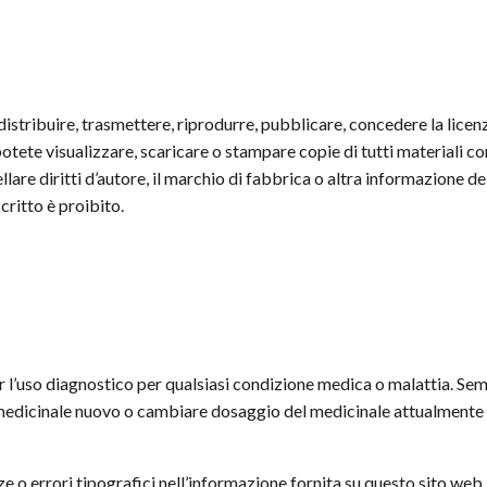
distribuire, trasmettere, riprodurre, pubblicare, concedere la licen
potete visualizzare, scaricare o stampare copie di tutti materiali c
re diritti d’autore, il marchio di fabbrica o altra informazione del
ritto è proibito.
r l’uso diagnostico per qualsiasi condizione medica o malattia. Se
 medicinale nuovo o cambiare dosaggio del medicinale attualmente
ze o errori tipografici nell’informazione fornita su questo sito web,