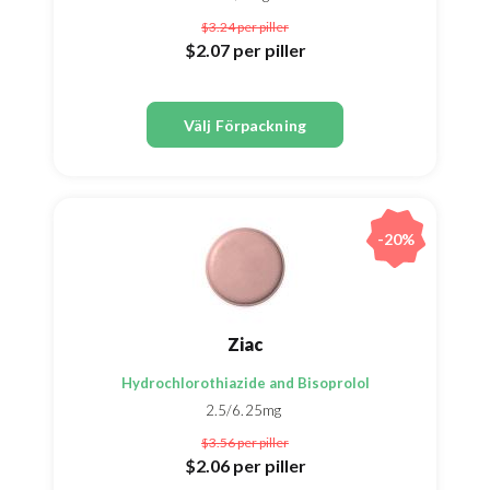
$3.24
per piller
$2.07
per piller
Välj Förpackning
-20%
Ziac
Hydrochlorothiazide and Bisoprolol
2.5/6.25mg
$3.56
per piller
$2.06
per piller