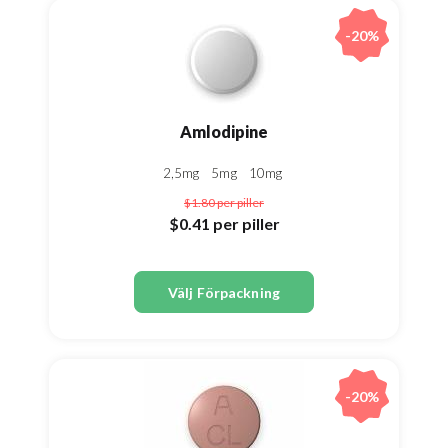
-20%
Amlodipine
2,5mg
5mg
10mg
$1.80
per piller
$0.41
per piller
Välj Förpackning
-20%