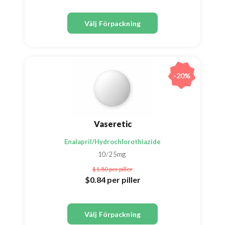
Välj Förpackning
-20%
Vaseretic
Enalapril/Hydrochlorothiazide
10/25mg
$1.80
per piller
$0.84
per piller
Välj Förpackning