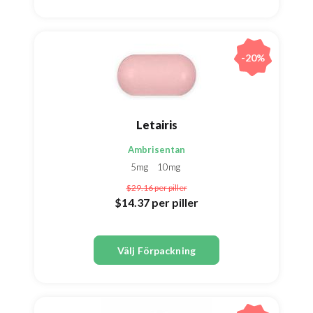
-20%
Letairis
Ambrisentan
5mg
10mg
$29.16
per piller
$14.37
per piller
Välj Förpackning