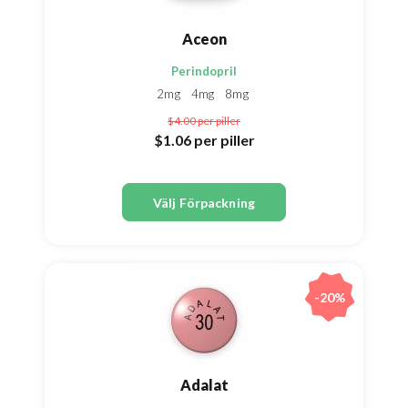
Aceon
Perindopril
2mg
4mg
8mg
$4.00
per piller
$1.06
per piller
Välj Förpackning
-20%
Adalat