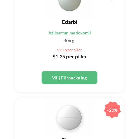
Edarbi
Azilsartan medoxomil
40mg
$2.16
per piller
$1.35
per piller
Välj Förpackning
-20%