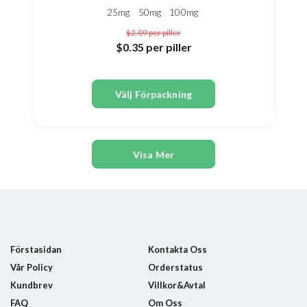
25mg
50mg
100mg
$2.09
per piller
$0.35
per piller
Välj Förpackning
Visa Mer
Förstasidan
Kontakta Oss
Vår Policy
Orderstatus
Kundbrev
Villkor&Avtal
FAQ
Om Oss