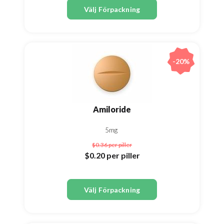
Välj Förpackning
-20%
Amiloride
5mg
$0.36
per piller
$0.20
per piller
Välj Förpackning