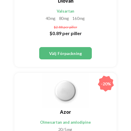
Diovan
Valsartan
40mg
80mg
160mg
$2.88
per piller
$0.89
per piller
Välj Förpackning
-20%
Azor
Olmesartan and amlodipine
20/5mg