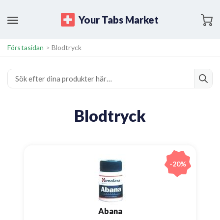
Your Tabs Market
Förstasidan
>
Blodtryck
Blodtryck
-20%
Abana