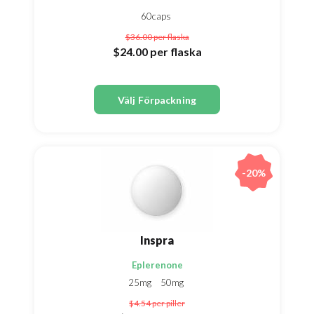
60caps
$36.00
per flaska
$24.00
per flaska
Välj Förpackning
-20%
Inspra
Eplerenone
25mg
50mg
$4.54
per piller