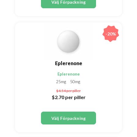
Välj Förpackning
-20%
Eplerenone
Eplerenone
25mg
50mg
$4.54
per piller
$2.70
per piller
Välj Förpackning