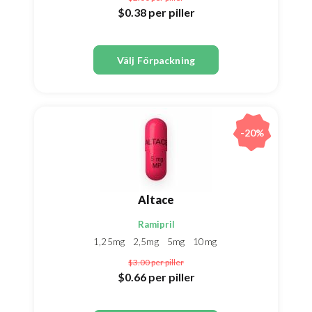
$0.38
per piller
Välj Förpackning
-20%
Altace
Ramipril
1,25mg
2,5mg
5mg
10mg
$3.00
per piller
$0.66
per piller