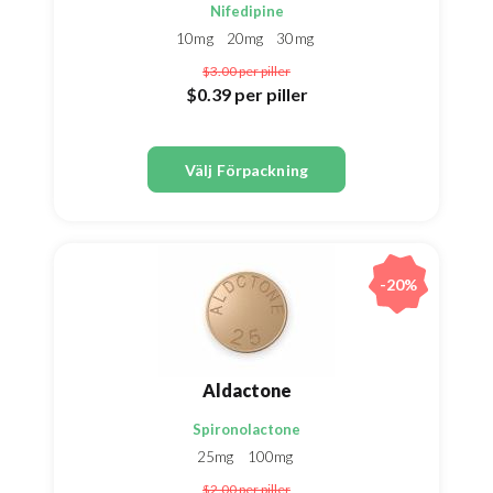
Nifedipine
10mg
20mg
30mg
$3.00
per piller
$0.39
per piller
Välj Förpackning
-20%
Aldactone
Spironolactone
25mg
100mg
$2.00
per piller