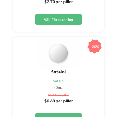
$2.70
per piller
Välj Förpackning
-20%
Sotalol
Sotalol
40mg
$1.80
per piller
$0.68
per piller