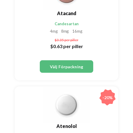
Atacand
Candesartan
4mg
8mg
16mg
$3.35
per piller
$0.63
per piller
Välj Förpackning
-20%
Atenolol