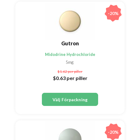
-20%
Gutron
Midodrine Hydrochloride
5mg
$1.62
per piller
$0.63
per piller
Välj Förpackning
-20%