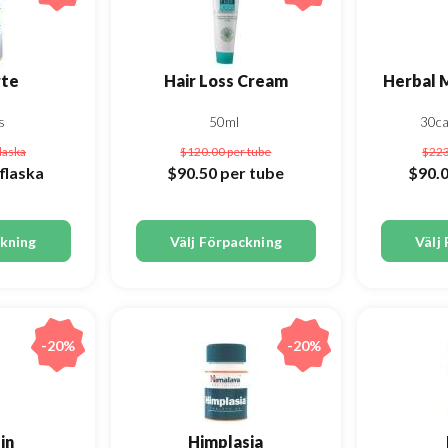
rte
Hair Loss Cream
Herbal 
s
50ml
30c
flaska
$120.00
per tube
$22
flaska
$90.50
per tube
$90.
ckning
Välj Förpackning
Välj
-20%
-20%
in
Himplasia