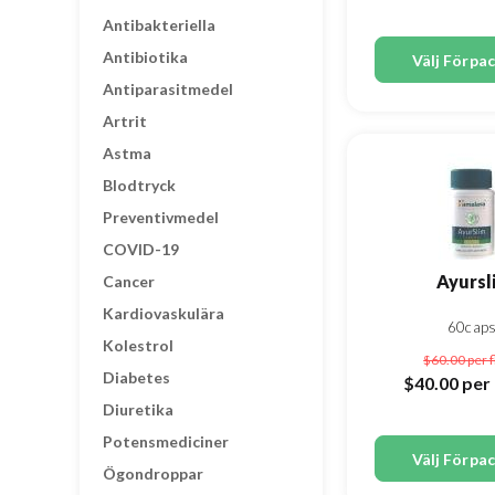
Antibakteriella
Antibiotika
Välj Förpa
Antiparasitmedel
Artrit
Astma
Blodtryck
Preventivmedel
COVID-19
Ayursl
Cancer
Kardiovaskulära
60cap
Kolestrol
$60.00
per 
Diabetes
$40.00
per 
Diuretika
Potensmediciner
Välj Förpa
Ögondroppar