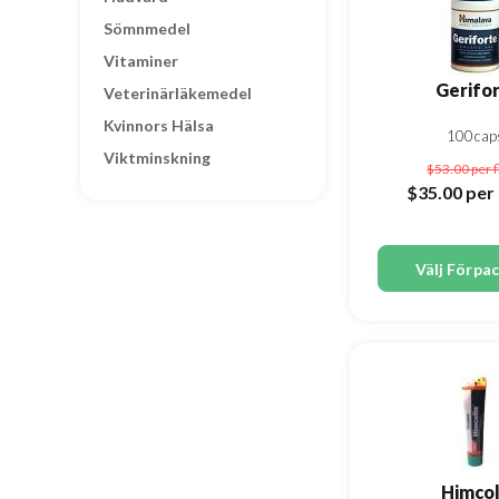
Sömnmedel
Vitaminer
Gerifo
Veterinärläkemedel
Kvinnors Hälsa
100cap
Viktminskning
$53.00
per 
$35.00
per 
Välj Förpa
Himcol