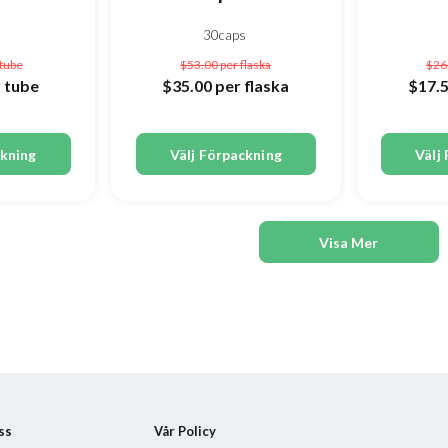
30caps
 tube
$53.00
per flaska
$26
 tube
$35.00
per flaska
$17.
ckning
Välj Förpackning
Välj
Visa Mer
ss
Vår Policy