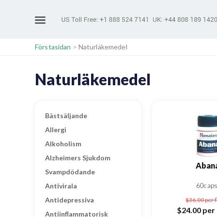
Förstasidan
>
Naturläkemedel
Naturläkemedel
Bästsäljande
Allergi
Alkoholism
Alzheimers Sjukdom
Aban
Svampdödande
Antivirala
60cap
Antidepressiva
$36.00
per 
$24.00
per 
Antiinflammatorisk