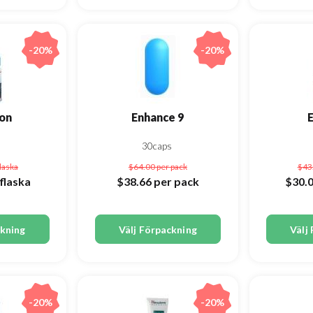
-20%
-20%
on
Enhance 9
s
30caps
flaska
$64.00
per pack
$43
flaska
$38.66
per pack
$30.
ckning
Välj Förpackning
Välj
-20%
-20%