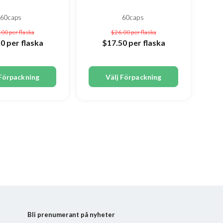
60caps
60caps
.00
per flaska
$26.00
per flaska
50
per flaska
$17.50
per flaska
 Förpackning
Välj Förpackning
Bli prenumerant på nyheter