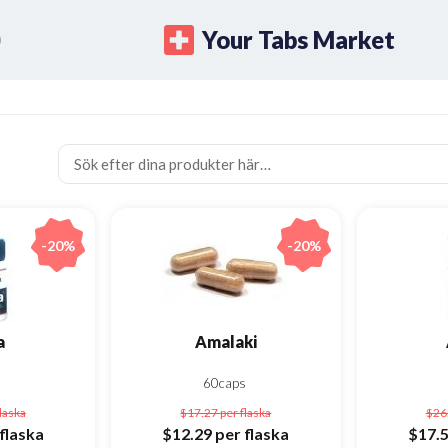
Your Tabs Market
-20%
-20%
a
Amalaki
s
60caps
flaska
$17.27
per flaska
$26
flaska
$12.29
per flaska
$17.