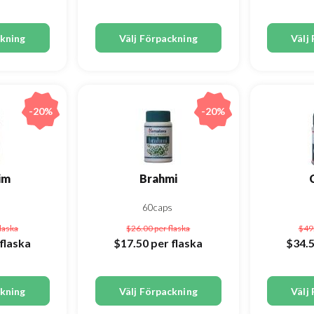
ckning
Välj Förpackning
Välj
-20%
-20%
im
Brahmi
s
60caps
flaska
$26.00
per flaska
$49
flaska
$17.50
per flaska
$34.
ckning
Välj Förpackning
Välj