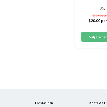
30g
$30.00
per
$20.00
per
Välj Förpa
Förstasidan
Kontakta O