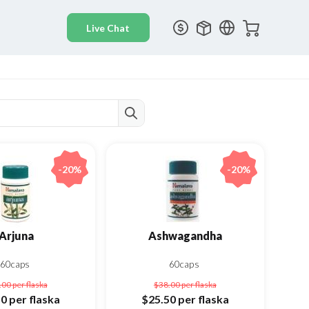
-20%
-20%
Arjuna
Ashwagandha
60caps
60caps
.00
per flaska
$38.00
per flaska
50
per flaska
$25.50
per flaska