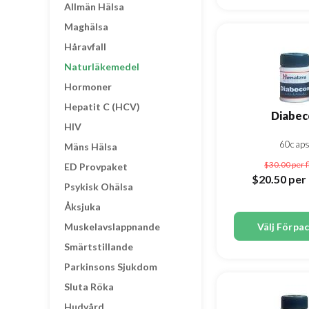
Allmän Hälsa
Maghälsa
Håravfall
Naturläkemedel
Hormoner
Hepatit C (HCV)
Diabec
HIV
60cap
Mäns Hälsa
$30.00
per 
ED Provpaket
$20.50
per 
Psykisk Ohälsa
Åksjuka
Välj Förpa
Muskelavslappnande
Smärtstillande
Parkinsons Sjukdom
Sluta Röka
Hudvård