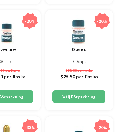
-20%
-20%
Evecare
Gasex
30caps
100caps
.00
per flaska
$38.00
per flaska
00
per flaska
$25.50
per flaska
 Förpackning
Välj Förpackning
-33%
-20%