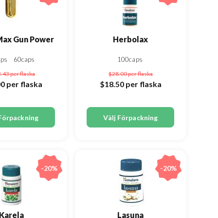
Max Gun Power
Herbolax
aps
60caps
100caps
3.43
per flaska
$28.00
per flaska
00
per flaska
$18.50
per flaska
 Förpackning
Välj Förpackning
-20%
-20%
Karela
Lasuna