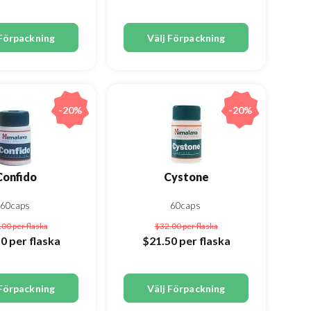
 Förpackning
Välj Förpackning
-20%
-20%
Confido
Cystone
60caps
60caps
.00
per flaska
$32.00
per flaska
50
per flaska
$21.50
per flaska
 Förpackning
Välj Förpackning