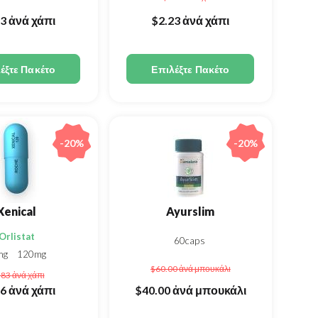
23
ἀνά χάπι
$2.23
ἀνά χάπι
έξτε Πακέτο
Επιλέξτε Πακέτο
-20%
-20%
Xenical
Ayurslim
Orlistat
60caps
mg
120mg
$60.00
ἀνά μπουκάλι
.83
ἀνά χάπι
86
ἀνά χάπι
$40.00
ἀνά μπουκάλι