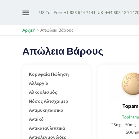
Αρχική
>
Απώλεια Βάρους
Απώλεια Βάρους
Κορυφαία Πώληση
Αλλεργία
Αλκοολισμός
Νόσος Αλτσχάιμερ
Topam
Αντιμυκητιασικό
Topiram
Αντιϊκό
25mg
50mg
Αντικαταθλιπτικά
200mg
Αντιφλεγμονώδες