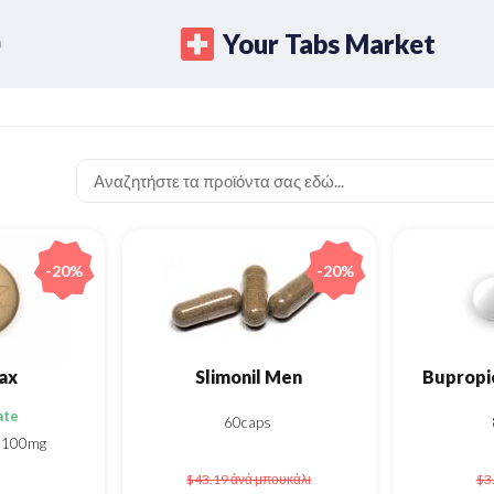
Your Tabs Market
-20%
-20%
ax
Slimonil Men
ate
60caps
100mg
$43.19
ἀνά μπουκάλι
$3