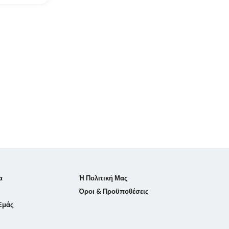
α
Ἡ Πολιτική Μας
Όροι & Προϋποθέσεις
 Εμάς