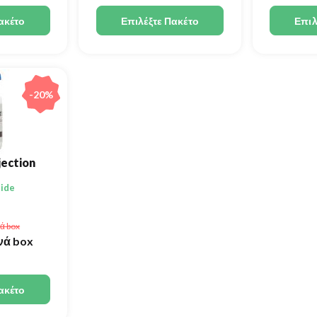
ακέτο
Επιλέξτε Πακέτο
Επιλ
-20%
jection
ide
ά box
νά box
ακέτο