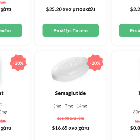
χάπι
 χάπι
$25.20
ἀνά μπουκάλι
$2.
ακέτο
Επιλέξτε Πακέτο
Επιλ
-20%
-20%
at
Semaglutide
t
3mg
7mg
14mg
0mg
60
$28.08
ἀνά χάπι
χάπι
$2
 χάπι
$16.65
ἀνά χάπι
$0.