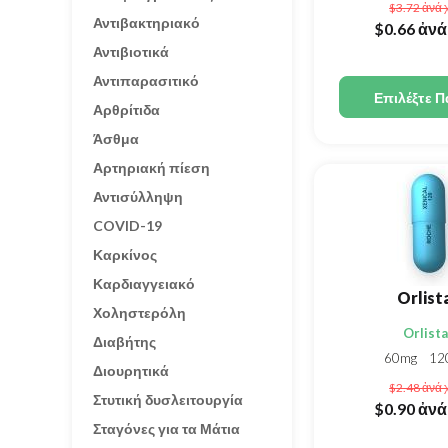
$3.72
ἀνά 
Αντιβακτηριακό
$0.66
ἀνά
Αντιβιοτικά
Αντιπαρασιτικό
Επιλέξτε Π
Αρθρίτιδα
Άσθμα
Αρτηριακή πίεση
Αντισύλληψη
COVID-19
Καρκίνος
Καρδιαγγειακό
Orlist
Χοληστερόλη
Orlista
Διαβήτης
60mg
12
Διουρητικά
$2.48
ἀνά 
Στυτική δυσλειτουργία
$0.90
ἀνά
Σταγόνες για τα Μάτια