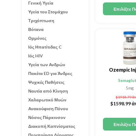
Γενική Υγεία
Επιλέξτε Π
Υγεία του Στομάχου
Τριχόπτωση
Βότανα
Ορμόνες
Ιός Ηπατίτιδας C
Ιός HIV
Υγεία των Ανδρών
Ozempic In
Πακέτα ED για Άνδρες
Semaglut
Ψυχικές Παθήσεις
5mg
Ναυτία από Κίνηση
$1918.79
ἀν
Χαλαρωτικό Μυών
$1598.99
ἀ
Ανακούφιση Πόνου
Νόσος Πάρκινσον
Επιλέξτε Π
Διακοπή Καπνίσματος
Περιποίηση Δέρματος