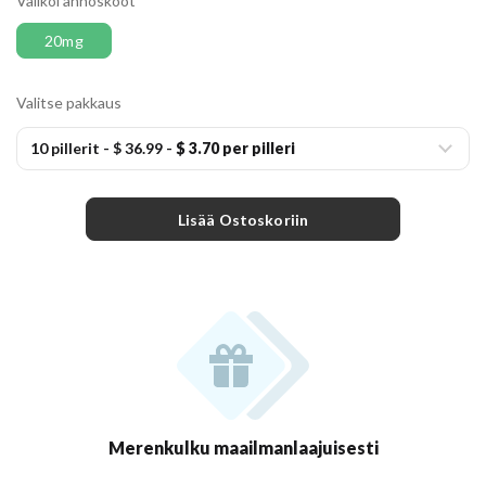
Valikoi annoskoot
20mg
Valitse pakkaus
10 pillerit
-
$ 36.99
-
$ 3.70 per pilleri
Lisää Ostoskoriin
Merenkulku maailmanlaajuisesti