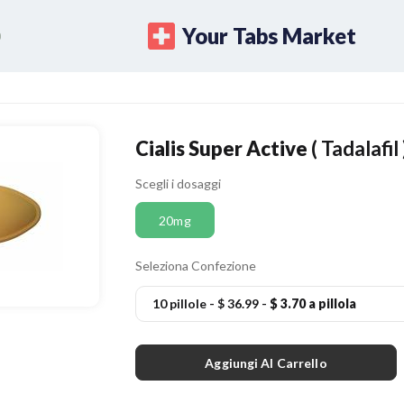
Your Tabs Market
Cialis Super Active
( Tadalafil 
Scegli i dosaggi
20mg
Seleziona Confezione
10 pillole
-
$ 36.99
-
$ 3.70 a pillola
Aggiungi Al Carrello