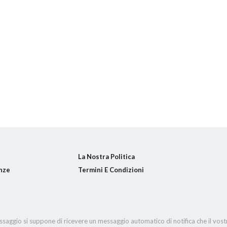
La Nostra Politica
nze
Termini E Condizioni
essaggio si suppone di ricevere un messaggio automatico di notifica che il vos