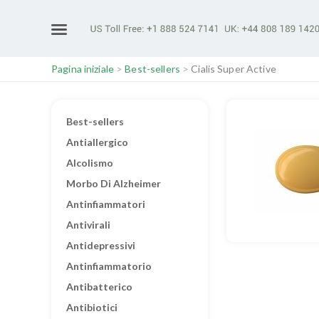
Pagina iniziale
>
Best-sellers
>
Cialis Super Active
Best-sellers
Antiallergico
Alcolismo
Morbo Di Alzheimer
Antinfiammatori
Antivirali
Antidepressivi
Antinfiammatorio
Antibatterico
Antibiotici