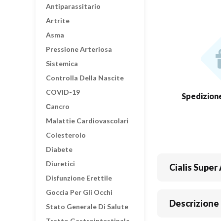
Antiparassitario
Artrite
Asma
Pressione Arteriosa
Sistemica
Controlla Della Nascite
COVID-19
Spedizione
Сancro
Malattie Cardiovascolari
Colesterolo
Diabete
Diuretici
Cialis Super
Disfunzione Erettile
Goccia Per Gli Occhi
Descrizione
Stato Generale Di Salute
Tratto Gastrointestinale