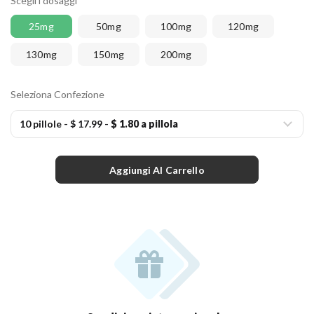
Scegli i dosaggi
25mg
50mg
100mg
120mg
130mg
150mg
200mg
Seleziona Confezione
10 pillole
-
$ 17.99
-
$ 1.80 a pillola
Aggiungi Al Carrello