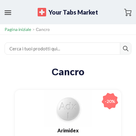
Your Tabs Market
Pagina iniziale
>
Сancro
Сancro
-20%
Arimidex