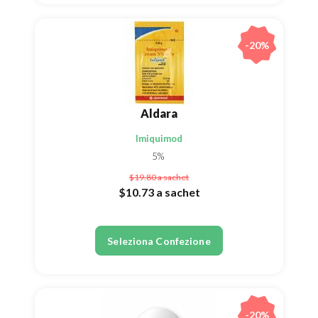
-20%
Aldara
Imiquimod
5%
$19.80
a sachet
$10.73
a sachet
Seleziona Confezione
-20%