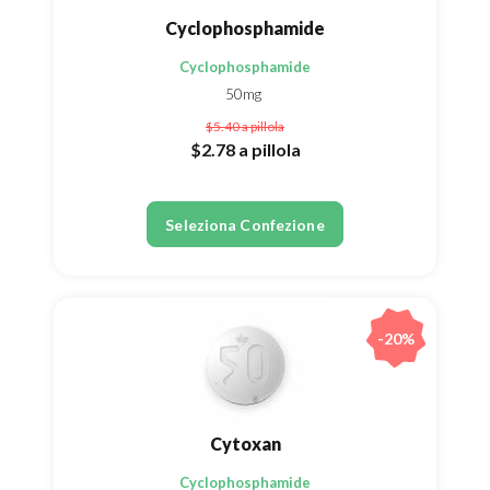
Cyclophosphamide
Cyclophosphamide
50mg
$5.40
a pillola
$2.78
a pillola
Seleziona Confezione
-20%
Cytoxan
Cyclophosphamide