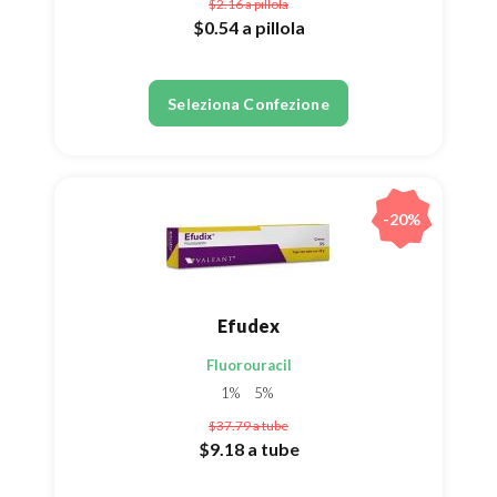
$2.16
a pillola
$0.54
a pillola
Seleziona Confezione
-20%
Efudex
Fluorouracil
1%
5%
$37.79
a tube
$9.18
a tube