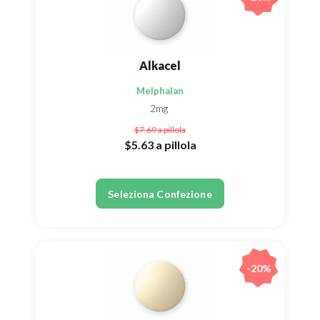
Alkacel
Melphalan
2mg
$7.69
a pillola
$5.63
a pillola
Seleziona Confezione
-20%