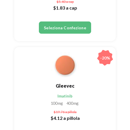
$5.40
a cap
$1.83
a cap
Seleziona Confezione
-20%
Gleevec
Imatinib
100mg
400mg
$19.76
a pillola
$4.12
a pillola