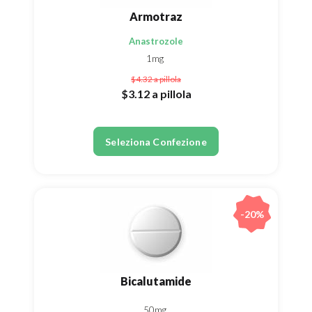
Armotraz
Anastrozole
1mg
$4.32
a pillola
$3.12
a pillola
Seleziona Confezione
-20%
Bicalutamide
50mg