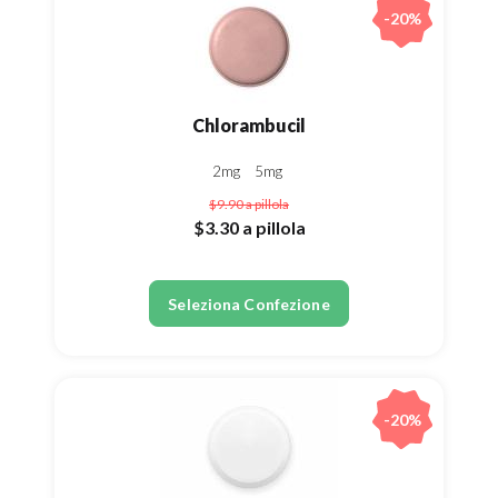
-20%
Chlorambucil
2mg
5mg
$9.90
a pillola
$3.30
a pillola
Seleziona Confezione
-20%