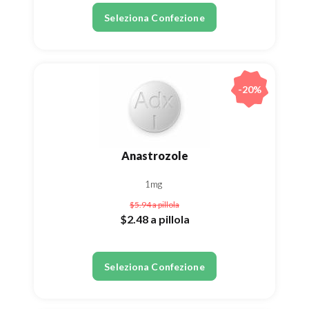
Seleziona Confezione
-20%
Anastrozole
1mg
$5.94
a pillola
$2.48
a pillola
Seleziona Confezione