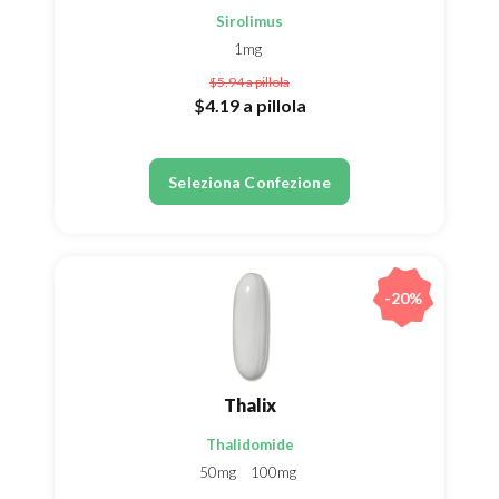
Sirolimus
1mg
$5.94
a pillola
$4.19
a pillola
Seleziona Confezione
-20%
Thalix
Thalidomide
50mg
100mg