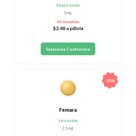
Anastrozole
1mg
$5.94
a pillola
$2.48
a pillola
Seleziona Confezione
-20%
Femara
Letrozole
2,5mg