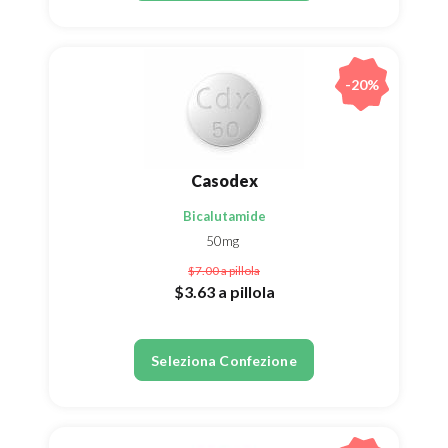
-20%
Casodex
Bicalutamide
50mg
$7.00
a pillola
$3.63
a pillola
Seleziona Confezione