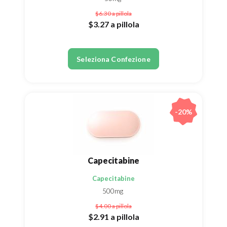
$6.30
a pillola
$3.27
a pillola
Seleziona Confezione
-20%
Capecitabine
Capecitabine
500mg
$4.00
a pillola
$2.91
a pillola