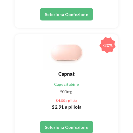
Seleziona Confezione
-20%
Capnat
Capecitabine
500mg
$4.00
a pillola
$2.91
a pillola
Seleziona Confezione