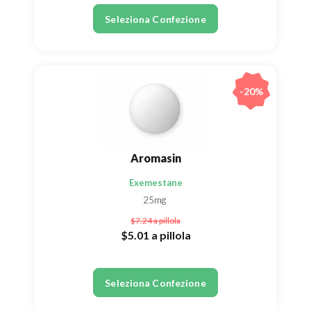
Seleziona Confezione
-20%
Aromasin
Exemestane
25mg
$7.24
a pillola
$5.01
a pillola
Seleziona Confezione