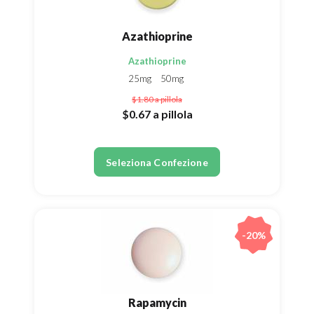
Azathioprine
Azathioprine
25mg
50mg
$1.80
a pillola
$0.67
a pillola
Seleziona Confezione
-20%
Rapamycin