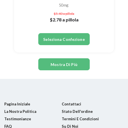
50mg
$5.40
a pillola
$2.78
a pillola
Seleziona Confezione
Mostra Di Più
Pagina Iniziale
Contattaci
La Nostra Politica
Stato Dell'ordine
Testimonianze
Termini E Condizioni
FAQ
Su Di Noi