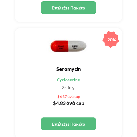
Επιλέξτε Πακέτο
-20%
Seromycin
Cycloserine
250mg
$6.37
ἀνά cap
$4.83
ἀνά cap
Επιλέξτε Πακέτο