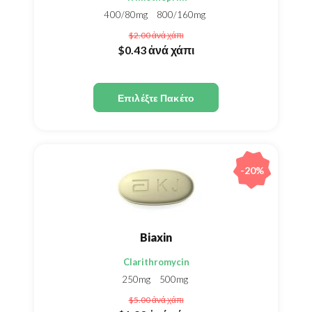
400/80mg
800/160mg
$2.00
ἀνά χάπι
$0.43
ἀνά χάπι
Επιλέξτε Πακέτο
-20%
Biaxin
Clarithromycin
250mg
500mg
$5.00
ἀνά χάπι