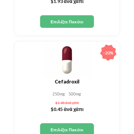
$1.93
ἀνά χάπι
Επιλέξτε Πακέτο
-20%
Cefadroxil
250mg
500mg
$1.48
ἀνά χάπι
$0.45
ἀνά χάπι
Επιλέξτε Πακέτο