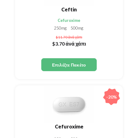
Ceftin
Cefuroxime
250mg
500mg
$11.70
ἀνά χάπι
$3.70
ἀνά χάπι
Επιλέξτε Πακέτο
-20%
Cefuroxime