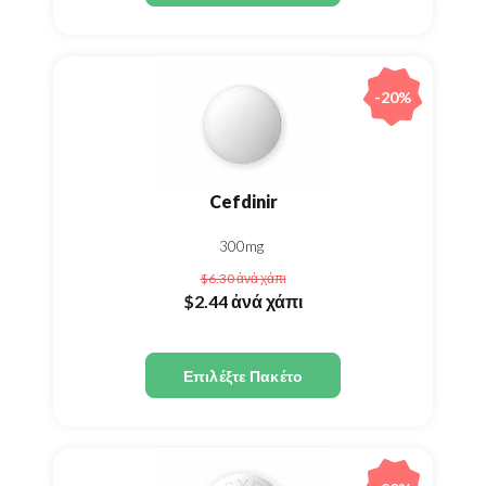
-20%
Cefdinir
300mg
$6.30
ἀνά χάπι
$2.44
ἀνά χάπι
Επιλέξτε Πακέτο