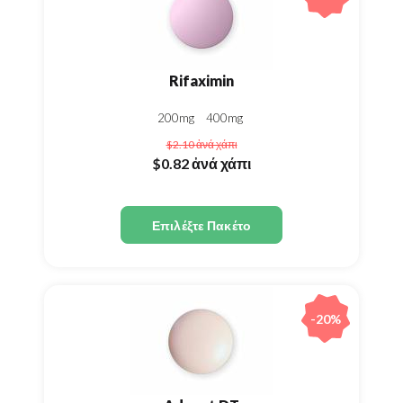
Rifaximin
200mg
400mg
$2.10
ἀνά χάπι
$0.82
ἀνά χάπι
Επιλέξτε Πακέτο
-20%