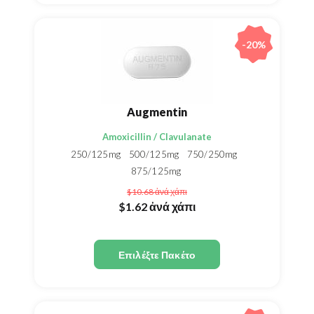
-20%
Augmentin
Amoxicillin / Clavulanate
250/125mg
500/125mg
750/250mg
875/125mg
$10.68
ἀνά χάπι
$1.62
ἀνά χάπι
Επιλέξτε Πακέτο