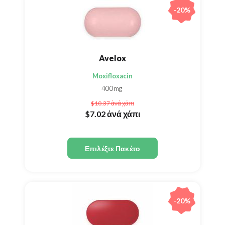
-20%
Avelox
Moxifloxacin
400mg
$10.37
ἀνά χάπι
$7.02
ἀνά χάπι
Επιλέξτε Πακέτο
-20%