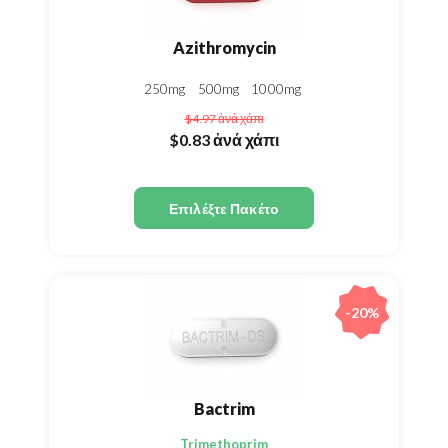
Azithromycin
250mg
500mg
1000mg
$4.97
ἀνά χάπι
$0.83
ἀνά χάπι
Επιλέξτε Πακέτο
-20%
Bactrim
Trimethoprim