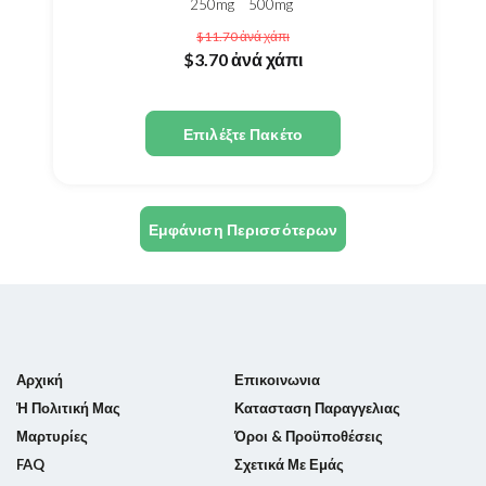
250mg
500mg
$11.70
ἀνά χάπι
$3.70
ἀνά χάπι
Επιλέξτε Πακέτο
Εμφάνιση Περισσότερων
Αρχική
Επικοινωνια
Ἡ Πολιτική Μας
Κατασταση Παραγγελιας
Μαρτυρίες
Όροι & Προϋποθέσεις
FAQ
Σχετικά Με Εμάς