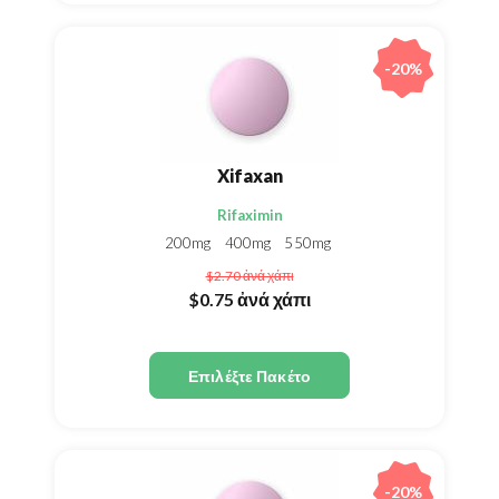
-20%
Xifaxan
Rifaximin
200mg
400mg
550mg
$2.70
ἀνά χάπι
$0.75
ἀνά χάπι
Επιλέξτε Πακέτο
-20%