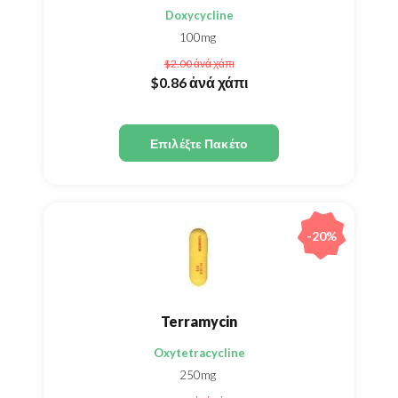
Doxycycline
100mg
$2.00
ἀνά χάπι
$0.86
ἀνά χάπι
Επιλέξτε Πακέτο
-20%
Terramycin
Oxytetracycline
250mg