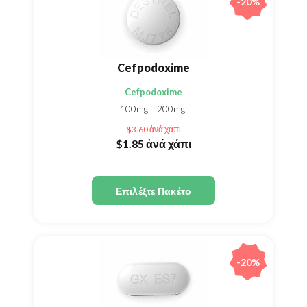
-20%
Cefpodoxime
Cefpodoxime
100mg
200mg
$3.60
ἀνά χάπι
$1.85
ἀνά χάπι
Επιλέξτε Πακέτο
-20%