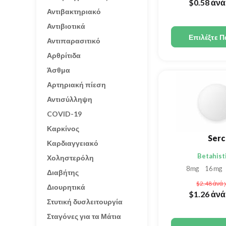
$0.58
ἀνά
Αντιβακτηριακό
Αντιβιοτικά
Επιλέξτε Π
Αντιπαρασιτικό
Αρθρίτιδα
Άσθμα
Αρτηριακή πίεση
Αντισύλληψη
COVID-19
Καρκίνος
Serc
Καρδιαγγειακό
Betahist
Χοληστερόλη
8mg
16mg
Διαβήτης
$2.48
ἀνά 
Διουρητικά
$1.26
ἀνά
Στυτική δυσλειτουργία
Σταγόνες για τα Μάτια