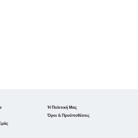
α
Ἡ Πολιτική Μας
Όροι & Προϋποθέσεις
 Εμάς