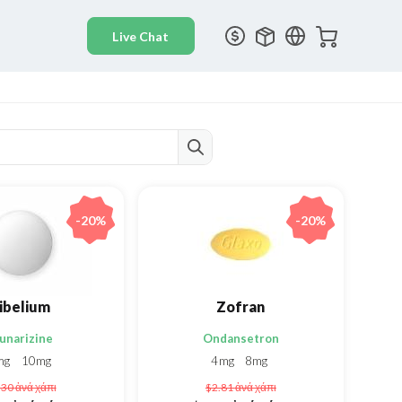
-20%
-20%
ibelium
Zofran
lunarizine
Ondansetron
mg
10mg
4mg
8mg
.30
ἀνά χάπι
$2.81
ἀνά χάπι