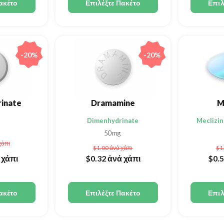
ακέτο
Επιλέξτε Πακέτο
Επιλ
-20%
-20%
inate
Dramamine
M
Dimenhydrinate
Meclizin
50mg
χάπι
$1.00
ἀνά χάπι
$1
 χάπι
$0.32
ἀνά χάπι
$0.
ακέτο
Επιλέξτε Πακέτο
Επιλ