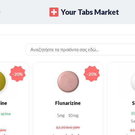
Your Tabs Market
-20%
-20%
ine
Flunarizine
S
razine
F
5mg
10mg
5
$2.30
ἀνά χάπι
χάπι
$2