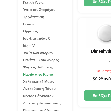
Επιλέξτε Π
Γενική Υγεία
Υγεία του Στομάχου
Τριχόπτωση
Βότανα
Ορμόνες
Ιός Ηπατίτιδας C
Ιός HIV
Dimenhydr
Υγεία των Ανδρών
Πακέτα ED για Άνδρες
50mg
Ψυχικές Παθήσεις
$0.86
ἀνά 
Ναυτία από Κίνηση
$0.29
ἀνά
Χαλαρωτικό Μυών
Ανακούφιση Πόνου
Επιλέξτε Π
Νόσος Πάρκινσον
Διακοπή Καπνίσματος
Περιποίηση Δέρματος