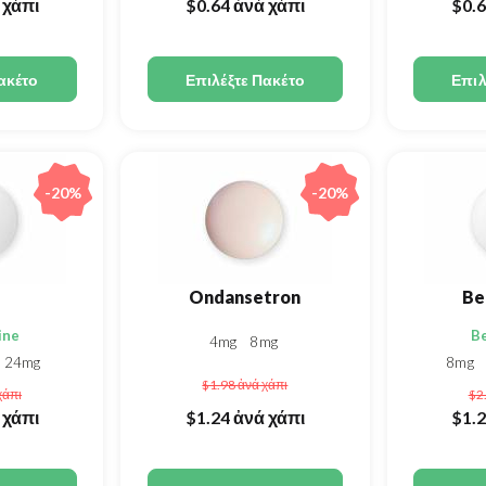
 χάπι
$0.64
ἀνά χάπι
$0.
ακέτο
Επιλέξτε Πακέτο
Επιλ
-20%
-20%
Ondansetron
Be
ine
Be
4mg
8mg
24mg
8mg
$1.98
ἀνά χάπι
χάπι
$2
 χάπι
$1.24
ἀνά χάπι
$1.