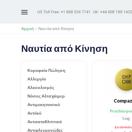
Αρχική
>
Ναυτία από Κίνηση
Ναυτία από Κίνηση
Κορυφαία Πώληση
Αλλεργία
Αλκοολισμός
Νόσος Αλτσχάιμερ
Compaz
Αντιμυκητιασικό
Prochlorpe
Αντιϊκό
5mg
Αντικαταθλιπτικά
$1.00
ἀνά 
Αντιφλεγμονώδες