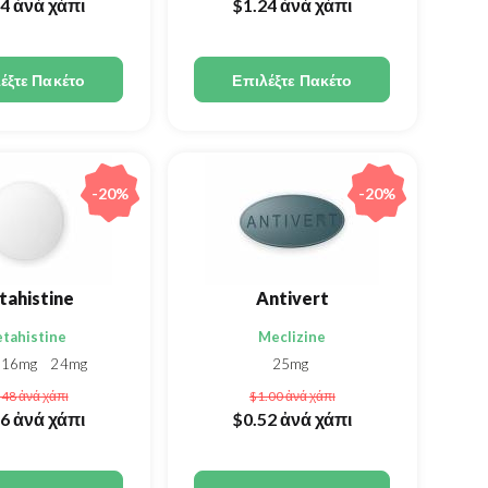
64
ἀνά χάπι
$1.24
ἀνά χάπι
έξτε Πακέτο
Επιλέξτε Πακέτο
-20%
-20%
tahistine
Antivert
tahistine
Meclizine
16mg
24mg
25mg
.48
ἀνά χάπι
$1.00
ἀνά χάπι
26
ἀνά χάπι
$0.52
ἀνά χάπι