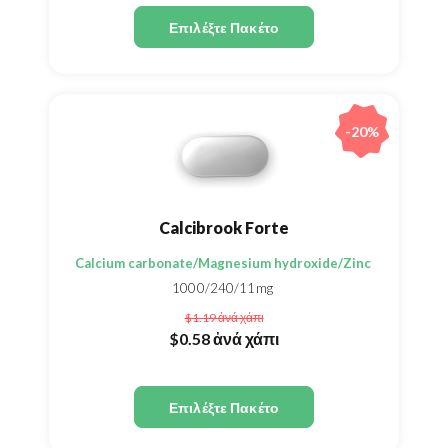
Επιλέξτε Πακέτο
-20%
Calcibrook Forte
Calcium carbonate/Magnesium hydroxide/Zinc sulphate m
1000/240/11mg
$1.19
ἀνά χάπι
$0.58
ἀνά χάπι
Επιλέξτε Πακέτο