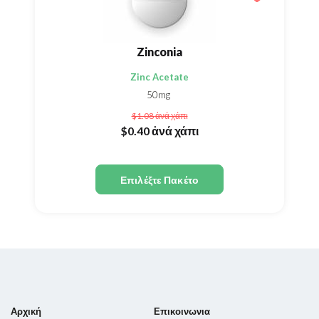
Zinconia
Zinc Acetate
50mg
$1.08
ἀνά χάπι
$0.40
ἀνά χάπι
Επιλέξτε Πακέτο
Αρχική
Επικοινωνια