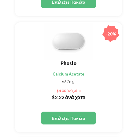
Επιλέξτε Πακέτο
-20%
Phoslo
Calcium Acetate
667mg
$4.00
ἀνά χάπι
$2.22
ἀνά χάπι
Επιλέξτε Πακέτο