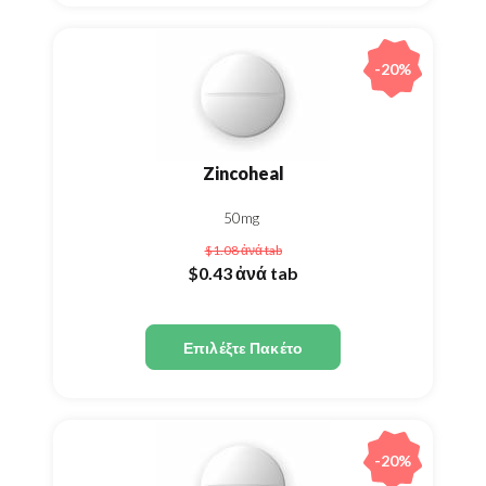
-20%
Zincoheal
50mg
$1.08
ἀνά tab
$0.43
ἀνά tab
Επιλέξτε Πακέτο
-20%