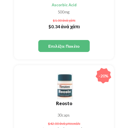
Ascorbic Acid
500mg
$1.00
ἀνά χάπι
$0.34
ἀνά χάπι
Επιλέξτε Πακέτο
-20%
Reosto
30caps
$42.00
ἀνά μπουκάλι