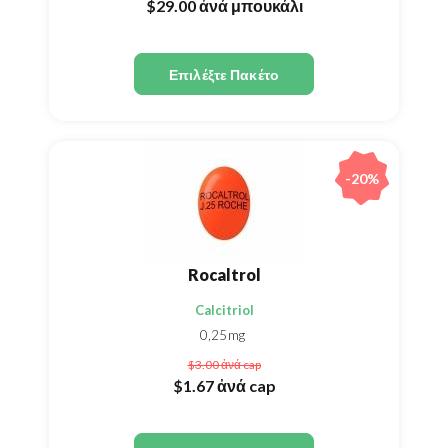
$29.00
ἀνά μπουκάλι
Επιλέξτε Πακέτο
-20%
Rocaltrol
Calcitriol
0,25mg
$3.00
ἀνά cap
$1.67
ἀνά cap