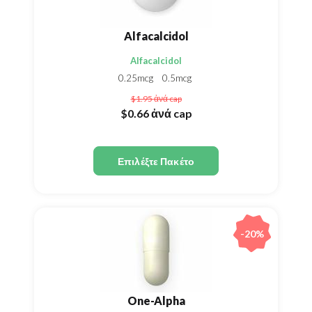
Alfacalcidol
Alfacalcidol
0.25mcg
0.5mcg
$1.95
ἀνά cap
$0.66
ἀνά cap
Επιλέξτε Πακέτο
-20%
One-Alpha