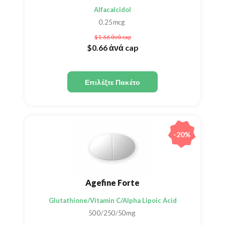
Alfacalcidol
0.25mcg
$1.66
ἀνά cap
$0.66
ἀνά cap
Επιλέξτε Πακέτο
-20%
Agefine Forte
Glutathione/Vitamin C/Alpha Lipoic Acid
500/250/50mg