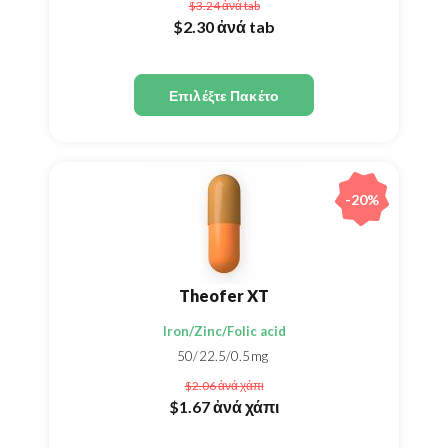
$3.24
ἀνά tab
$2.30
ἀνά tab
Επιλέξτε Πακέτο
-20%
Theofer XT
Iron/Zinc/Folic acid
50/22.5/0.5mg
$2.06
ἀνά χάπι
$1.67
ἀνά χάπι