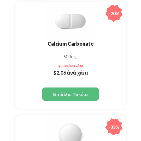
-20%
Calcium Carbonate
500mg
$3.00
ἀνά χάπι
$2.06
ἀνά χάπι
Επιλέξτε Πακέτο
-33%