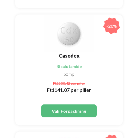
-20%
Casodex
Bicalutamide
50mg
Ft2200.42
per piller
Ft1141.07
per piller
Välj Förpackning