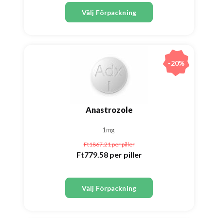
Välj Förpackning
-20%
Anastrozole
1mg
Ft1867.21
per piller
Ft779.58
per piller
Välj Förpackning