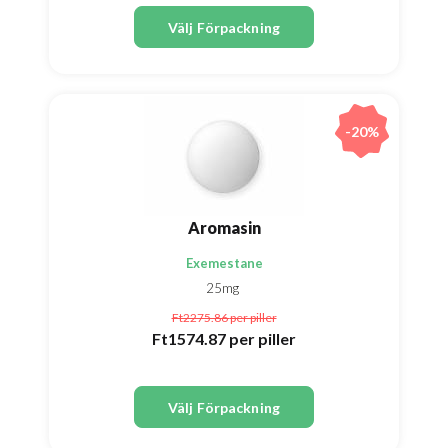
Välj Förpackning
-20%
Aromasin
Exemestane
25mg
Ft2275.86
per piller
Ft1574.87
per piller
Välj Förpackning