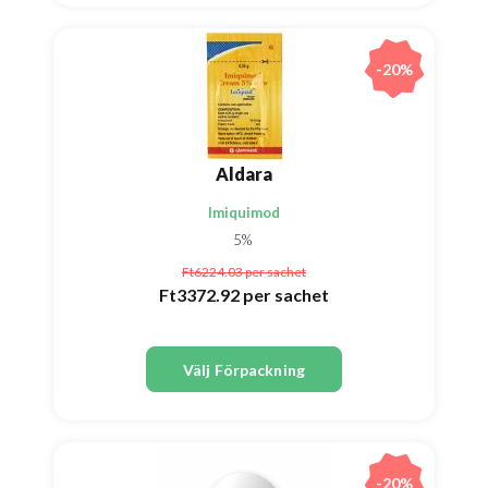
-20%
Aldara
Imiquimod
5%
Ft6224.03
per sachet
Ft3372.92
per sachet
Välj Förpackning
-20%