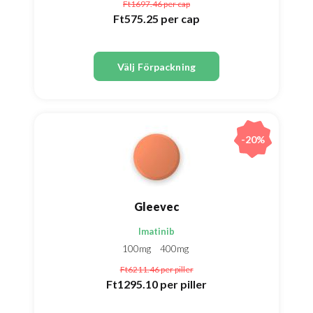
Ft1697.46
per cap
Ft575.25
per cap
Välj Förpackning
-20%
Gleevec
Imatinib
100mg
400mg
Ft6211.46
per piller
Ft1295.10
per piller