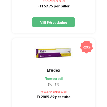
Ft678.99
per piller
Ft169.75
per piller
Välj Förpackning
-20%
Efudex
Fluorouracil
1%
5%
Ft11879.10
per tube
Ft2885.69
per tube