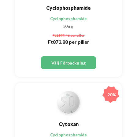
Cyclophosphamide
Cyclophosphamide
50mg
Ft1697.46
per piller
Ft873.88
per piller
Välj Förpackning
-20%
Cytoxan
Cyclophosphamide