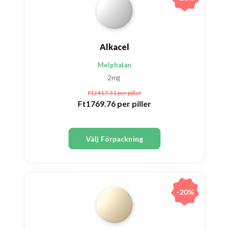
Alkacel
Melphalan
2mg
Ft2417.31
per piller
Ft1769.76
per piller
Välj Förpackning
-20%