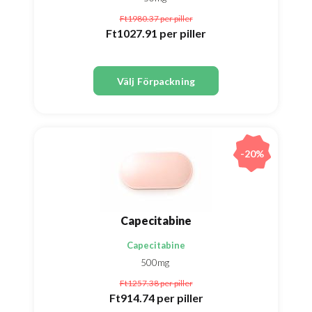
Ft1980.37
per piller
Ft1027.91
per piller
Välj Förpackning
-20%
Capecitabine
Capecitabine
500mg
Ft1257.38
per piller
Ft914.74
per piller