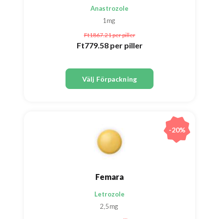
Anastrozole
1mg
Ft1867.21
per piller
Ft779.58
per piller
Välj Förpackning
-20%
Femara
Letrozole
2,5mg