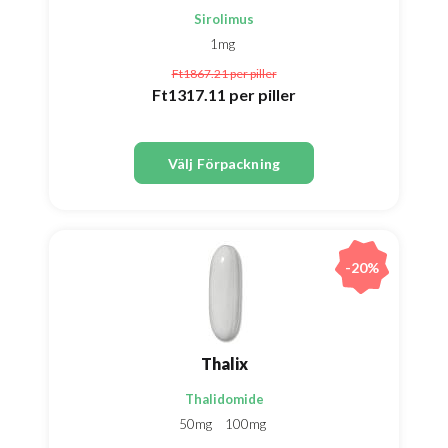
Sirolimus
1mg
Ft1867.21
per piller
Ft1317.11
per piller
Välj Förpackning
-20%
Thalix
Thalidomide
50mg
100mg