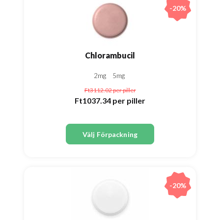
-20%
Chlorambucil
2mg
5mg
Ft3112.02
per piller
Ft1037.34
per piller
Välj Förpackning
-20%