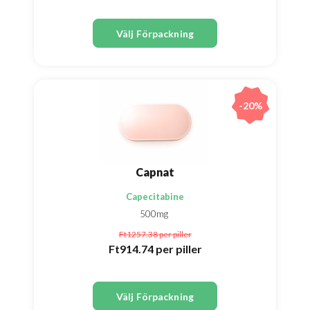
Välj Förpackning
-20%
Capnat
Capecitabine
500mg
Ft1257.38
per piller
Ft914.74
per piller
Välj Förpackning