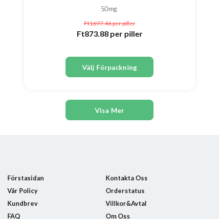
50mg
Ft1697.46
per piller
Ft873.88
per piller
Välj Förpackning
Visa Mer
Förstasidan
Kontakta Oss
Vår Policy
Orderstatus
Kundbrev
Villkor&Avtal
FAQ
Om Oss