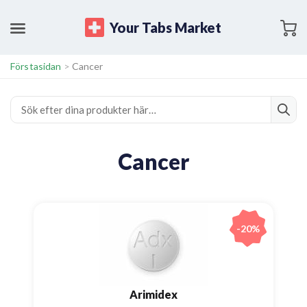
Your Tabs Market
Förstasidan
>
Cancer
Cancer
-20%
Arimidex