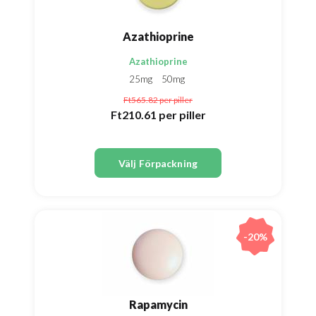
Azathioprine
Azathioprine
25mg
50mg
Ft565.82
per piller
Ft210.61
per piller
Välj Förpackning
-20%
Rapamycin