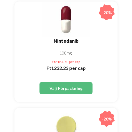
-20%
Nintedanib
100mg
Ft2184.70
per cap
Ft1232.23
per cap
Välj Förpackning
-20%