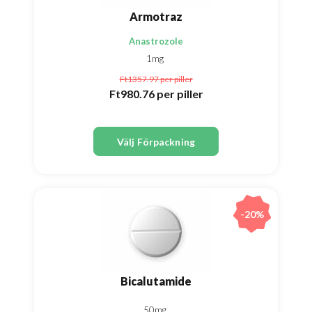
Armotraz
Anastrozole
1mg
Ft1357.97
per piller
Ft980.76
per piller
Välj Förpackning
-20%
Bicalutamide
50mg