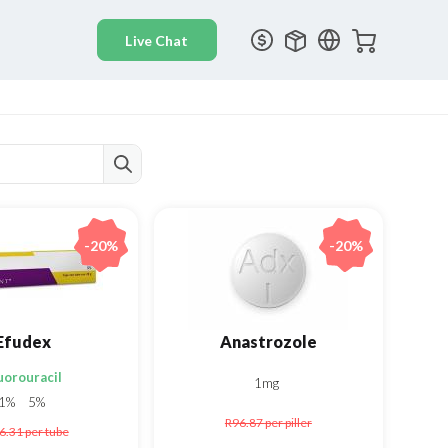
-20%
-20%
Efudex
Anastrozole
uorouracil
1mg
1%
5%
R96.87
per piller
6.31
per tube