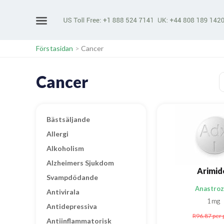
Förstasidan
>
Cancer
Cancer
Bästsäljande
Allergi
Alkoholism
Alzheimers Sjukdom
Arimid
Svampdödande
Anastroz
Antivirala
1mg
Antidepressiva
R96.87
per 
Antiinflammatorisk