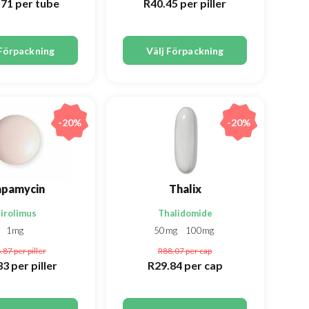
.71
per tube
R40.45
per piller
 Förpackning
Välj Förpackning
-20%
-20%
apamycin
Thalix
irolimus
Thalidomide
1mg
50mg
100mg
.87
per piller
R88.07
per cap
33
per piller
R29.84
per cap