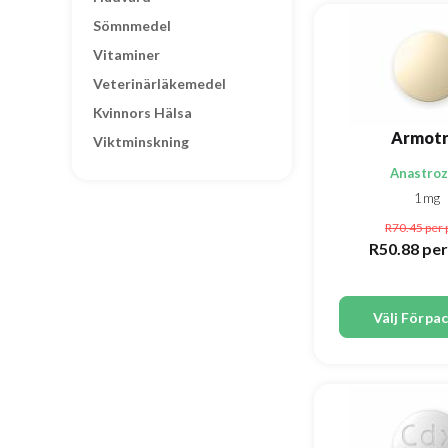
Sömnmedel
Vitaminer
Veterinärläkemedel
Kvinnors Hälsa
Armotr
Viktminskning
Anastroz
1mg
R70.45
per 
R50.88
per
Välj Förpa