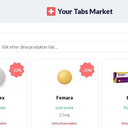
Your Tabs Market
-20%
-20%
ex
Femara
ole
Letrozole
Fl
2,5mg
piller
R35.23
per piller
R61