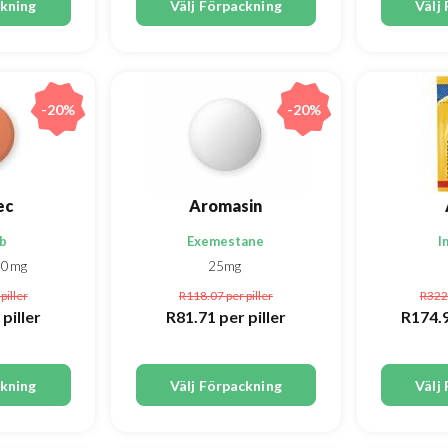
ckning
Välj Förpackning
Välj
-20%
-20%
ec
Aromasin
ib
Exemestane
I
00mg
25mg
piller
R118.07
per piller
R322
 piller
R81.71
per piller
R174.
ckning
Välj Förpackning
Välj