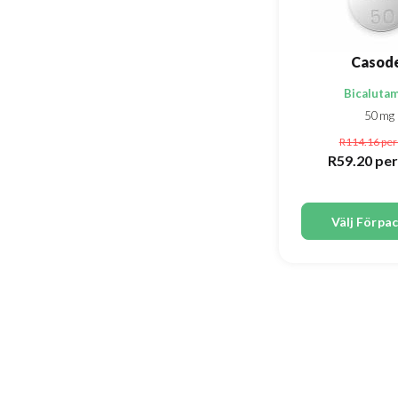
Casod
Bicaluta
50mg
R114.16
per 
R59.20
per
Välj Förpa