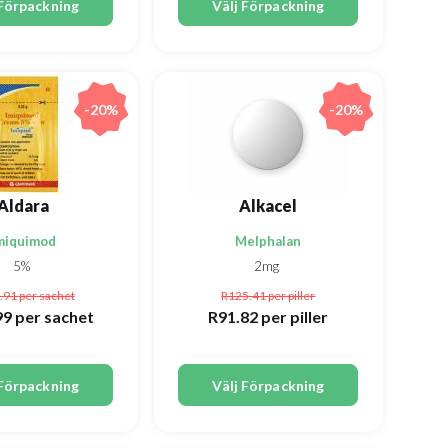
 Förpackning
Välj Förpackning
-20%
-20%
Aldara
Alkacel
miquimod
Melphalan
5%
2mg
.91
per sachet
R125.41
per piller
99
per sachet
R91.82
per piller
 Förpackning
Välj Förpackning