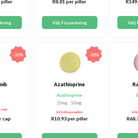
 piller
R8.81
per piller
R149
ckning
Välj Förpackning
Välj
-20%
-20%
nib
Azathioprine
R
Azathioprine
S
25mg
50mg
r cap
R29.36
per piller
R96
r cap
R10.93
per piller
R68.