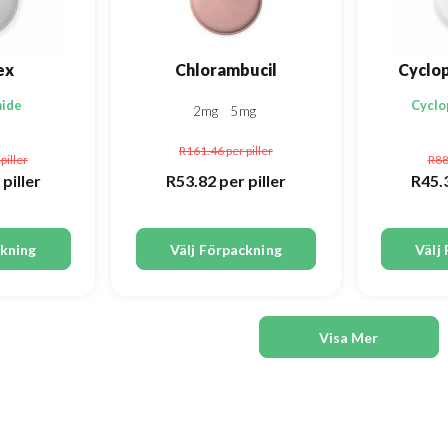
ex
Chlorambucil
Cyclo
mide
Cycl
2mg
5mg
R161.46
per piller
piller
R88
 piller
R53.82
per piller
R45.
ckning
Välj Förpackning
Välj
Visa Mer