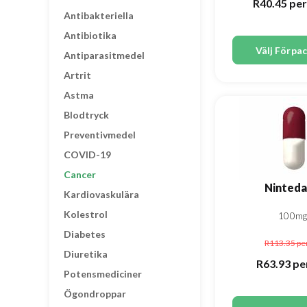
R40.45
per
Antibakteriella
Antibiotika
Välj Förpa
Antiparasitmedel
Artrit
Astma
Blodtryck
Preventivmedel
COVID-19
Cancer
Ninteda
Kardiovaskulära
Kolestrol
100mg
Diabetes
R113.35
pe
Diuretika
R63.93
pe
Potensmediciner
Ögondroppar