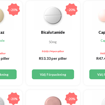
-20%
-20%
az
Bicalutamide
Cap
ole
Ca
50mg
R102.74
per piller
piller
R65
 piller
R53.33
per piller
R47.
ckning
Välj Förpackning
Välj
-20%
-20%