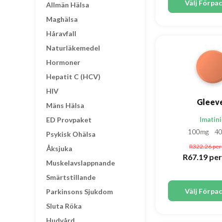
Välj Förpa
Allmän Hälsa
Maghälsa
Håravfall
Naturläkemedel
Hormoner
Hepatit C (HCV)
HIV
Gleev
Mäns Hälsa
ED Provpaket
Imatin
100mg
4
Psykisk Ohälsa
R322.26
per 
Åksjuka
R67.19
per
Muskelavslappnande
Smärtstillande
Välj Förpa
Parkinsons Sjukdom
Sluta Röka
Hudvård