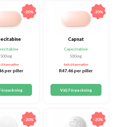
-20%
-20%
ecitabine
Capnat
pecitabine
Capecitabine
500mg
500mg
.23
per piller
R65.23
per piller
46
per piller
R47.46
per piller
 Förpackning
Välj Förpackning
-20%
-20%