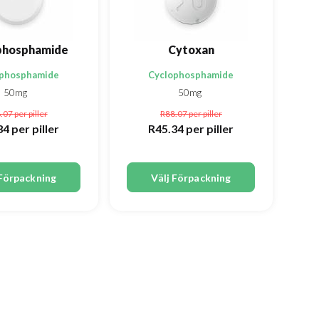
phosphamide
Cytoxan
ophosphamide
Cyclophosphamide
50mg
50mg
.07
per piller
R88.07
per piller
34
per piller
R45.34
per piller
 Förpackning
Välj Förpackning